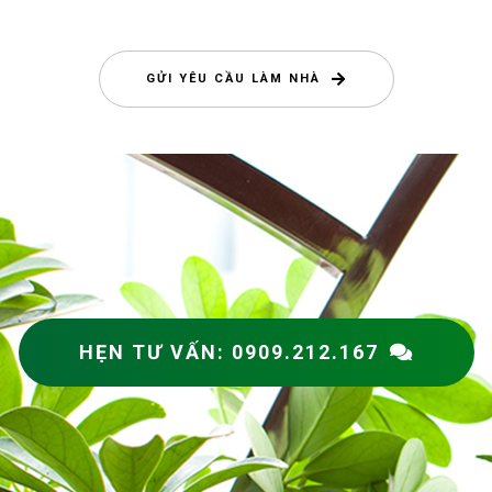
GỬI YÊU CẦU LÀM NHÀ
HẸN TƯ VẤN: 0909.212.167