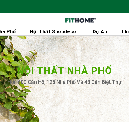
Nhà Phố
Nội Thất Shopdecor
Dự Án
Thi
NỘI THẤT NHÀ PHỐ
Hơn 600 Căn Hộ, 125 Nhà Phố Và 48 Căn Biệt Thự