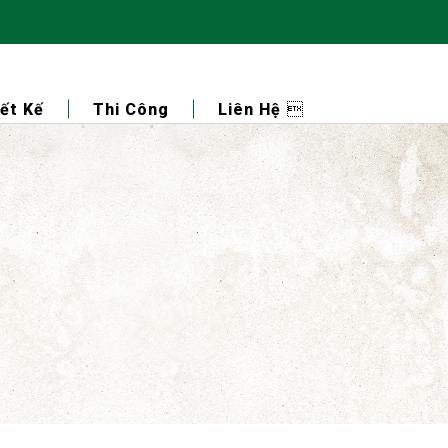
ết Kế
Thi Công
Liên Hệ